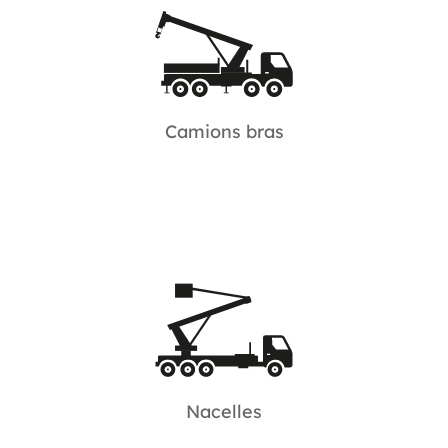
Camions bras
Avec plus de 350 camions et levage de 25 à
200 tonnes/mètre.
Camions bras
Nacelles
Grande hauteur sur PL de 40 à 90 m pour 1 à 6
personnes.
Nacelles