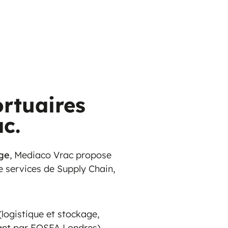
ortuaires
c.
age
, Mediaco Vrac propose
 services de Supply Chain,
logistique et stockage,
nt par FOSFA Londres).