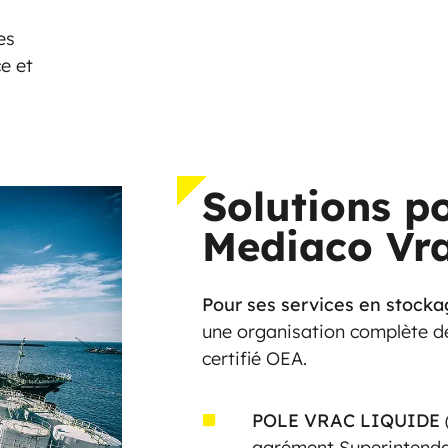
es
ce et
Solutions p
Mediaco Vra
Pour ses services en stock
une organisation complète de
certifié OEA.
POLE VRAC LIQUIDE
(
agrément Superintenda