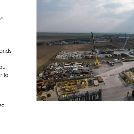
se
rands
au,
r la
ec